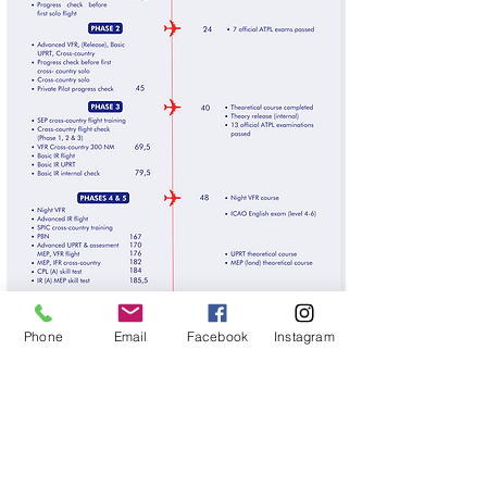
Phone
Email
Facebook
Instagram
PRECIOS
REQUISITOS
QUÉ INCLUYE