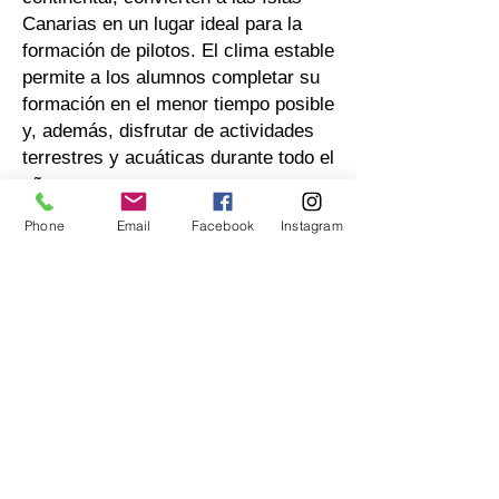
Canarias en un lugar ideal para la
formación de pilotos. El clima estable
permite a los alumnos completar su
formación en el menor tiempo posible
y, además, disfrutar de actividades
terrestres y acuáticas durante todo el
año.
Phone
Email
Facebook
Instagram
Nuestros dos principales centros de
enseñanza teórica y práctica se
encuentran en Gran Canaria. Nuestra
escuela está autorizada por las
agencias estatales europeas y
nacionales de la EASA para realizar
los exámenes finales (exámenes
teóricos oficiales) directamente en
nuestras instalaciones.