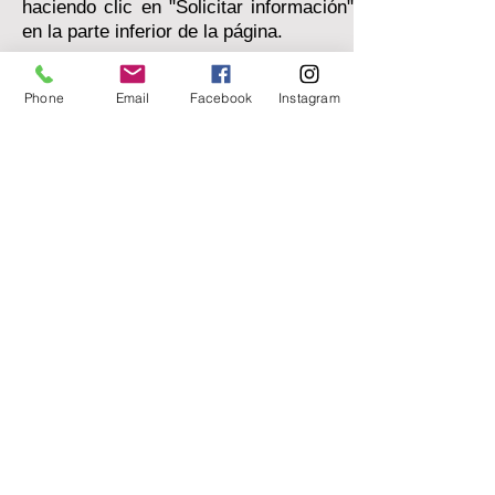
haciendo clic en "Solicitar información"
en la parte inferior de la página.
Me interesa saber qué
Phone
Email
Facebook
Instagram
debo hacer ahora.
Recuerda que siempre estamos a tu
disposición. Aquí tienes nuestros
datos de contacto:
Tel./WhatsApp
+39 331 2543177
O escríbanos haciendo clic en
"SOLICITAR INFORMACIÓN".
SOLICITAR INFORMACIÓN