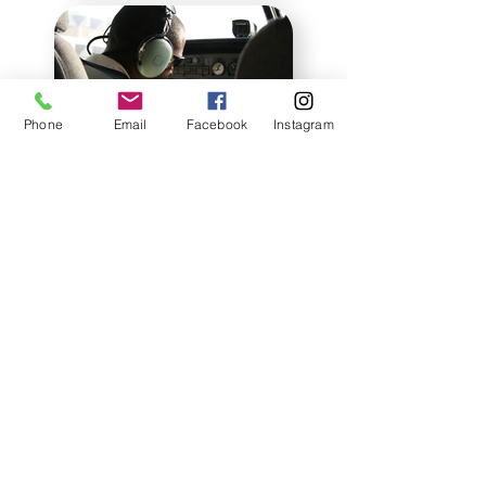
Phone
Email
Facebook
Instagram
FORMATION
D'INSTRUCTEUR
DE VOL | FI
Click here
REVALIDATION ET