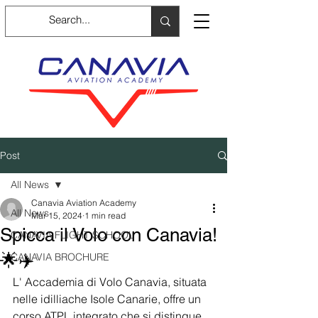
Post
All News
Canavia Aviation Academy
All News
Mar 15, 2024
1 min read
Spicca il Volo con Canavia!
CANAVIA FLIGHT SCHOOL
🌟✈️
CANAVIA BROCHURE
L' Accademia di Volo Canavia, situata 
nelle idilliache Isole Canarie, offre un 
corso ATPL integrato che si distingue 